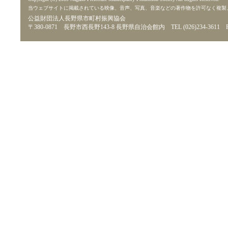
当ウェブサイトに掲載されている映像、音声、写真、音楽などの著作物を許可なく複製
公益財団法人長野県市町村振興協会
〒380-0871 長野市西長野143-8 長野県自治会館内 TEL (026)234-3611 FAX 