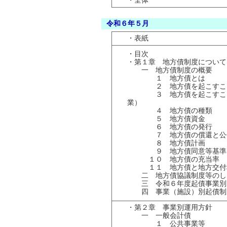
・全体
令和６年５月
・表紙
・目次
・第１章 地方債制度について
一 地方債制度の概要
１ 地方債とは
２ 地方債を起こすこと
３ 地方債を起こすこと
業）
４ 地方債の種類
５ 地方債資
６ 地方債の発行
７ 地方債の償還と公
８ 地方債計画
９ 地方債同意等基準
１０ 地方債の充当率
１１ 地方債と地方交付
二 地方債協議制度等のし
三 令和６年度起債事業別
四 事業（施設）別起債制
・第２章 事業別運用方針
一 一般会計債
１ 公共事業等