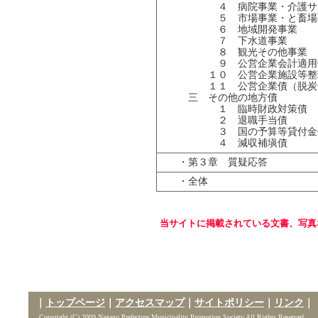
４ 病院事業・介護サー
５ 市場事業・と畜場
６ 地域開発事業
７ 下水道事業
８ 観光その他事業
９ 公営企業会計適用
１０ 公営企業施設等整
１１ 公営企業債（脱炭
三 その他の地方債
１ 臨時財政対策債
２ 退職手当債
３ 国の予算等貸付金
４ 減収補塡債
・第３章 質疑応答
・全体
当サイトに掲載されている文書、写真
｜
トップページ
｜
アクセスマップ
｜
サイトポリシー
｜
リンク
｜
Copyright (C) 2009 Nagano Prefecture Municipality Promotion Society All Rights Reserved.