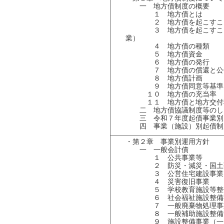
一 地方債制度の概要
１ 地方債とは
２ 地方債を起こすこと
３ 地方債を起こすこと
業）
４ 地方債の種類
５ 地方債資
６ 地方債の発行
７ 地方債の償還と公
８ 地方債計画
９ 地方債同意等基準
１０ 地方債の充当率
１１ 地方債と地方交付
二 地方債協議制度等のし
三 令和７年度起債事業別
四 事業（施設）別起債制
・第２章 事業別運用方針
一 一般会計債
１ 公共事業等
２ 防災・減災・国土強
３ 公営住宅建設事業
４ 災害復旧事業
５ 学校教育施設等整
６ 社会福祉施設整備
７ 一般廃棄物処理事
８ 一般補助施設整備
９ 施設整備事業（一般