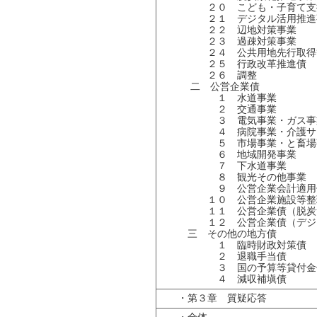
２０ こども・子育て支
２１ デジタル活用推進
２２ 辺地対策事業
２３ 過疎対策事業
２４ 公共用地先行取得
２５ 行政改革推進債
２６ 調整
二 公営企業債
１ 水道事業
２ 交通事業
３ 電気事業・ガス事
４ 病院事業・介護サー
５ 市場事業・と畜場
６ 地域開発事業
７ 下水道事業
８ 観光その他事業
９ 公営企業会計適用
１０ 公営企業施設等整
１１ 公営企業債（脱炭
１２ 公営企業債（デジタ
三 その他の地方債
１ 臨時財政対策債
２ 退職手当債
３ 国の予算等貸付金
４ 減収補塡債
・第３章 質疑応答