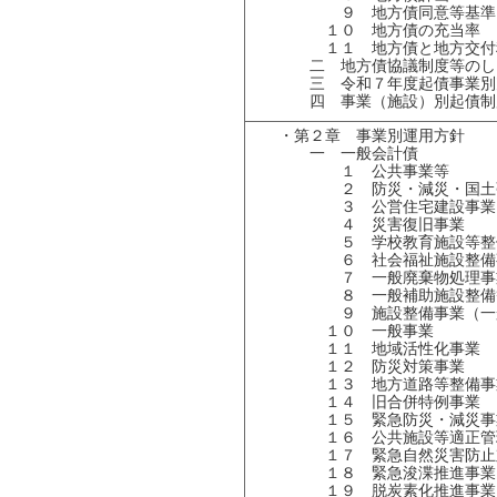
９ 地方債同意等基準
１０ 地方債の充当率
１１ 地方債と地方交付
二 地方債協議制度等のし
三 令和７年度起債事業別
四 事業（施設）別起債制
・第２章 事業別運用方針
一 一般会計債
１ 公共事業等
２ 防災・減災・国土強
３ 公営住宅建設事業
４ 災害復旧事業
５ 学校教育施設等整
６ 社会福祉施設整備
７ 一般廃棄物処理事
８ 一般補助施設整備
９ 施設整備事業（一般
１０ 一般事業
１１ 地域活性化事業
１２ 防災対策事業
１３ 地方道路等整備事
１４ 旧合併特例事業
１５ 緊急防災・減災事
１６ 公共施設等適正管
１７ 緊急自然災害防止
１８ 緊急浚渫推進事業
１９ 脱炭素化推進事業