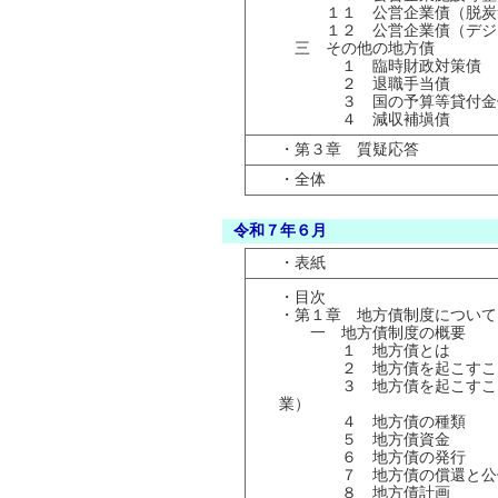
１１ 公営企業債（脱炭
１２ 公営企業債（デジタ
三 その他の地方債
１ 臨時財政対策債
２ 退職手当債
３ 国の予算等貸付金
４ 減収補塡債
・第３章 質疑応答
・全体
令和７年６月
・表紙
・目次
・第１章 地方債制度について
一 地方債制度の概要
１ 地方債とは
２ 地方債を起こすこと
３ 地方債を起こすこと
業）
４ 地方債の種類
５ 地方債資
６ 地方債の発行
７ 地方債の償還と公
８ 地方債計画