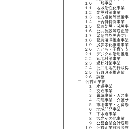
１０ 一般事業
１１ 地域活性化事業
１２ 防災対策事業
１３ 地方道路等整備事
１４ 旧合併特例事業
１５ 緊急防災・減災事
１６ 公共施設等適正管
１７ 緊急自然災害防止
１８ 緊急浚渫推進事業
１９ 脱炭素化推進事業
２０ こども・子育て支
２１ デジタル活用推進
２２ 辺地対策事業
２３ 過疎対策事業
２４ 公共用地先行取得
２５ 行政改革推進債
２６ 調整
二 公営企業債
１ 水道事業
２ 交通事業
３ 電気事業・ガス事
４ 病院事業・介護サー
５ 市場事業・と畜場
６ 地域開発事業
７ 下水道事業
８ 観光その他事業
９ 公営企業会計適用
１０ 公営企業施設等整