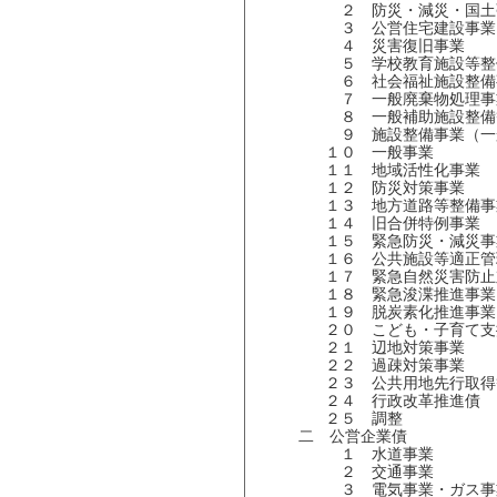
２ 防災・減災・国土強
３ 公営住宅建設事業
４ 災害復旧事業
５ 学校教育施設等整
６ 社会福祉施設整備
７ 一般廃棄物処理事
８ 一般補助施設整備
９ 施設整備事業（一般
１０ 一般事業
１１ 地域活性化事業
１２ 防災対策事業
１３ 地方道路等整備事
１４ 旧合併特例事業
１５ 緊急防災・減災事
１６ 公共施設等適正管
１７ 緊急自然災害防止
１８ 緊急浚渫推進事業
１９ 脱炭素化推進事業
２０ こども・子育て支
２１ 辺地対策事業
２２ 過疎対策事業
２３ 公共用地先行取得
２４ 行政改革推進債
２５ 調整
二 公営企業債
１ 水道事業
２ 交通事業
３ 電気事業・ガス事