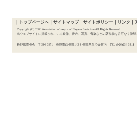
｜
トップページへ
｜
サイトマップ
｜
サイトポリシー
｜
リンク
｜
Copyright (C) 2009 Association of mayor of Nagano Prefecture All Rights Reserved.
当ウェブサイトに掲載されている映像、音声、写真、音楽などの著作物を許可なく複製
長野県市長会 〒380-0871 長野市西長野143-8 長野県自治会館内 TEL (026)234-3611 FAX 