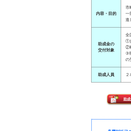
市
内容・目的
一
進
全
①
助成金の
②
交付対象
③
の
助成人員
２
助成