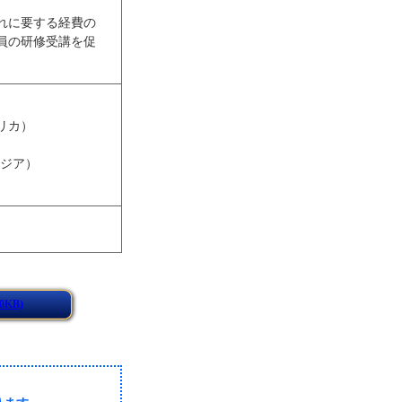
れに要する経費の
員の研修受講を促
リカ）
アジア）
KB)