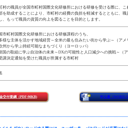
町村の職員が全国市町村国際文化研修所における研修を受ける際に、こ
部を助成することにより、市町村の経費の負担を軽減するとともに、職
し、もって職員の資質の向上を図ることを目的とします。
国市町村国際文化研修所における研修課程のうち、
多様な主体を活かす地域経営～全米の最も住みたい街から学ぶ～（アメ
欧州から学ぶ持続可能なまちづくり（ヨーロッパ）
韓国の取組に学ぶ自治体の未来～DXの可能性と人口減少への挑戦～（
受講決定通知を受けた職員が所属する市町村
名
金交付要綱（PDF:90KB)
申込書（WORD:20